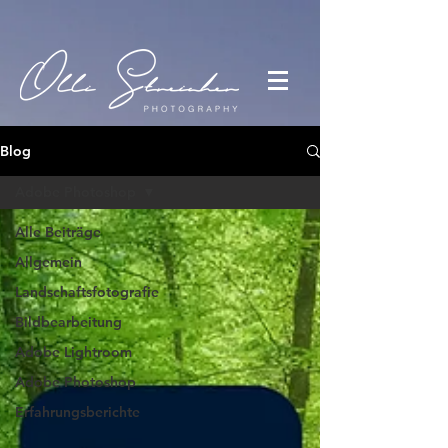
Blog
Adobe Photoshop
Alle Beiträge
Allgemein
Landschaftsfotografie
Bildbearbeitung
Adobe Lightroom
Adobe Photoshop
Erfahrungsberichte