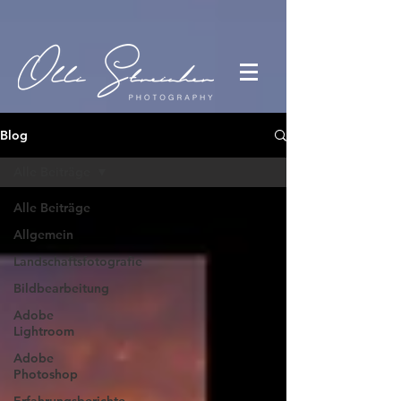
Blog
Alle Beiträge
Alle Beiträge
Allgemein
Landschaftsfotografie
Bildbearbeitung
Adobe
Lightroom
Adobe
Photoshop